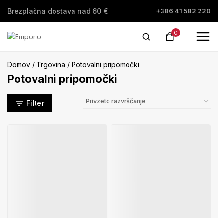
+386 41 582 220
Brezplačna dostava nad 60 €
0
Domov
/
Trgovina
/
Potovalni pripomočki
Potovalni pripomočki
Filter