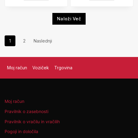
Naloži Več
1
2
Naslednji
Moj račun
Voziček
Trgovina
Moj račun
Pravilnik o zasebnosti
Pravilnik o vračilu in vračilih
Pogoji in določila